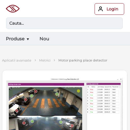
Login
Produse
Nou
›
›
aplicatii avansate
metrici
motor parking place detector