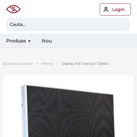
Login
Produse
Nou
›
›
aplicatii avansate
metrici
display led 3 randuri 128x64