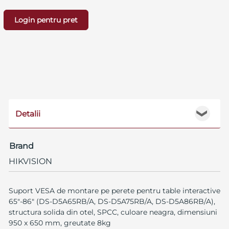
Login pentru pret
Detalii
❯
Brand
HIKVISION
Suport VESA de montare pe perete pentru table interactive
65"-86" (DS-D5A65RB/A, DS-D5A75RB/A, DS-D5A86RB/A),
structura solida din otel, SPCC, culoare neagra, dimensiuni
950 x 650 mm, greutate 8kg