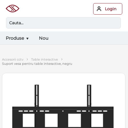
Login
Produse
Nou
›
›
accesorii cctv
table interactive
suport vesa pentru table interactive, negru