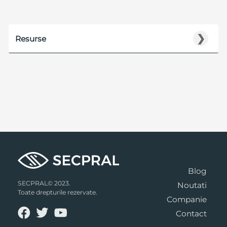
❯
Resurse
Blog
SECPRAL© 2023.
Noutati
Toate drepturile rezervate.
Companie
Contact