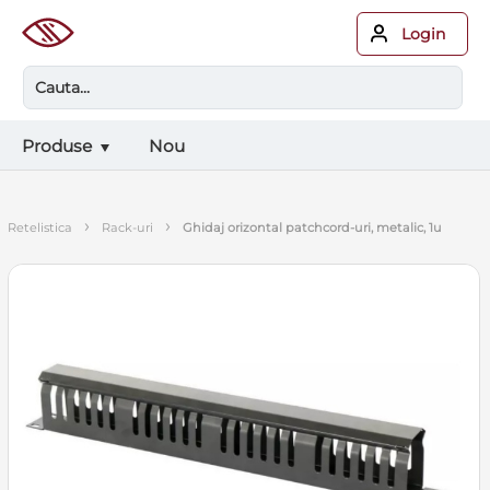
Login
Produse
Nou
›
›
retelistica
rack-uri
ghidaj orizontal patchcord-uri, metalic, 1u