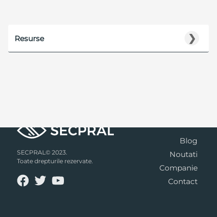
❯
Resurse
Blog
SECPRAL© 2023.
Noutati
Toate drepturile rezervate.
Companie
Contact