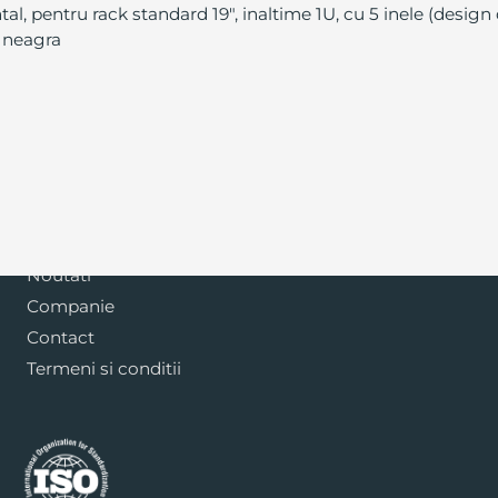
tal, pentru rack standard 19", inaltime 1U, cu 5 inele (design
e neagra
Blog
Noutati
Companie
Contact
Termeni si conditii