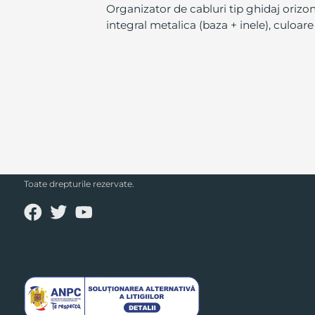
Organizator de cabluri tip ghidaj orizon
integral metalica (baza + inele), culoar
SECPRAL© 2023.
Toate drepturile rezervate.