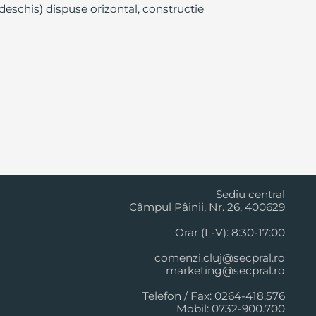
 deschis) dispuse orizontal, constructie
Cluj Napoca
Sediu central
Câmpul Pâinii, Nr. 26, 400629
Orar (L-V): 8:30-17:00
comenzi.cluj@secpral.ro
marketing@secpral.ro
Telefon / Fax: 0264-418.576
Mobil: 0732-900.700