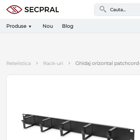
Produse
Nou
Blog
›
›
retelistica
rack-uri
ghidaj orizontal patchcord-