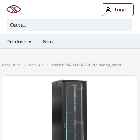
Login
Produse
Nou
›
›
retelistica
rack-uri
rack 19" 47u 800x1000, de podea, negru