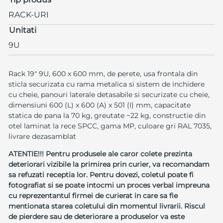
RACK-URI
Unitati
9U
Rack 19" 9U, 600 x 600 mm, de perete, usa frontala din
sticla securizata cu rama metalica si sistem de inchidere
cu cheie, panouri laterale detasabile si securizate cu cheie,
dimensiuni 600 (L) x 600 (A) x 501 (I) mm, capacitate
statica de pana la 70 kg, greutate ~22 kg, constructie din
otel laminat la rece SPCC, gama MP, culoare gri RAL 7035,
livrare dezasamblat
ATENTIE!!! Pentru produsele ale caror colete prezinta
deteriorari vizibile la primirea prin curier, va recomandam
sa refuzati receptia lor. Pentru dovezi, coletul poate fi
fotografiat si se poate intocmi un proces verbal impreuna
cu reprezentantul firmei de curierat in care sa fie
mentionata starea coletului din momentul livrarii. Riscul
de pierdere sau de deteriorare a produselor va este