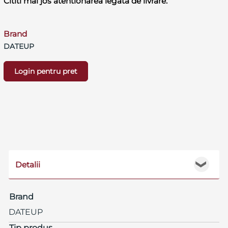
Cititi mai jos atentionarea legata de livrare.
Brand
DATEUP
Login pentru pret
Detalii
❯
Brand
DATEUP
Tip produs