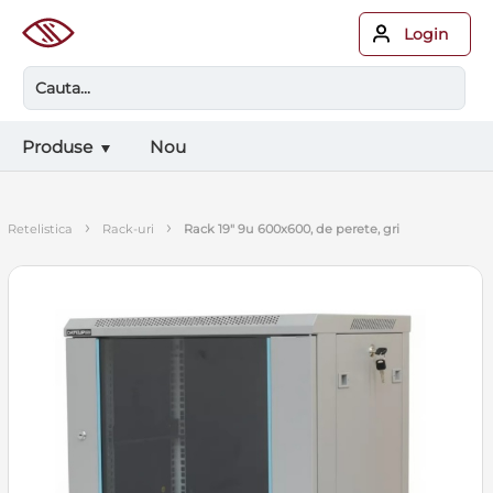
Login
Produse
Nou
›
›
retelistica
rack-uri
rack 19" 9u 600x600, de perete, gri