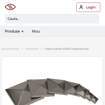
Login
Produse
Nou
›
›
automatizari
feronerie
capac patrat 60x60 negalvanizat