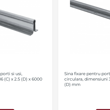
orti si usi,
Sina fixare pentru port
6 (C) x 2.5 (D) x 6000
circulara, dimensiuni 3
(D) mm