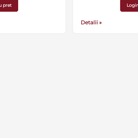
u pret
Login
Detalii »