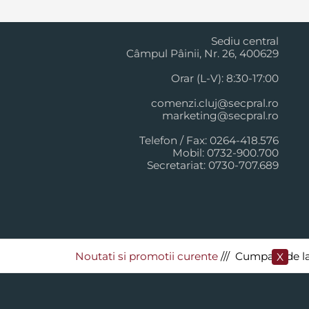
Cluj Napoca
Sediu central
Câmpul Pâinii, Nr. 26, 400629
Orar (L-V): 8:30-17:00
comenzi.cluj@secpral.ro
marketing@secpral.ro
Telefon / Fax: 0264-418.576
Mobil: 0732-900.700
Secretariat: 0730-707.689
Noutati si promotii curente
​/// Cumpara de la Sec
X