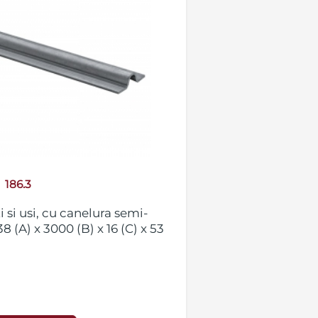
186.3
i si usi, cu canelura semi-
8 (A) x 3000 (B) x 16 (C) x 53