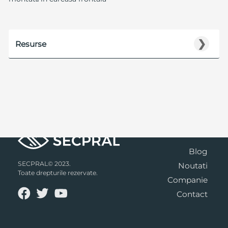
❯
Resurse
Blog
SECPRAL© 2023.
Noutati
Toate drepturile rezervate.
Companie
Contact