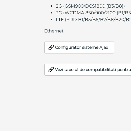
2G (GSM900/DCS1800 (B3/B8))
3G (WCDMA 850/900/2100 (B1/B5
LTE (FDD B1/B3/B5/B7/B8/B20/B
Ethernet
Configurator sisteme Ajax
Vezi tabelul de compatibilitati pentru