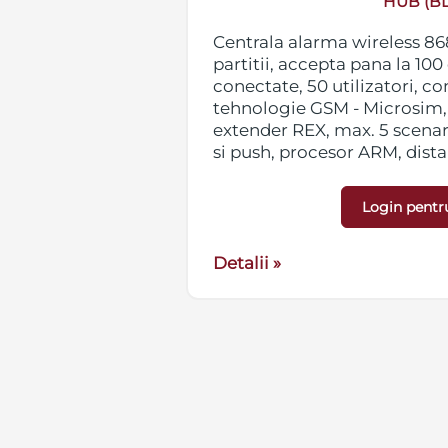
HUB (BL
68.6 MHz,
Centrala alarma wireless 86
 50 utilizatori,
partitii, accepta pana la 100
e conectate
conectate, 50 utilizatori, 
irene), max. 32
tehnologie GSM - Microsim, 
ax. 2000 m fara
extender REX, max. 5 scenarii
la detector la
si push, procesor ARM, dist
itere imagine de
2000 m, culoare neagra, dim
c., culoare
mm, greutate 350g, aliment
Login pentr
 mm, greutate
posibilitate alimentare cu 6
itate alimentare
utilizarea modulelor PSU
area modulelor
Detalii »