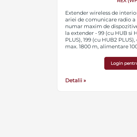
 A)
REX (WH
Extender wireless de interio
B 2, HUB 2 PLUS
ariei de comunicare radio a 
DC, curent maxim
numar maxim de dispozitive
.8 VDC ± 5%,
la extender - 99 (cu HUB si
ectori: 6.5 x 2
PLUS), 199 (cu HUB2 PLUS), 
dimensiuni 98 x
max. 1800 m, alimentare 10
culoare alba, dimensiuni 163
greutate 330g
Login pentr
Detalii »