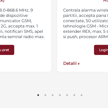
K)
H
8.0-868.6 MHz, 9
Centrala alarma wirel
 de dispozitive
partitii, accepta pana 
comunicator GSM,
conectate, 50 utiliza
2G, accepta max. 1
tehnologie GSM - Micr
, notificari SMS, apel
extender REX, max. 5 s
anta semnal radio max.
si push, procesor ARM
ensiuni 163 x 163 x 36
2000 m, culoare alba, 
are 230 VAC,
mm, greutate 350g, a
u pret
Login
 VDC si 12-24 VDC prin
posibilitate alimentar
utilizarea modulelor 
Detalii »