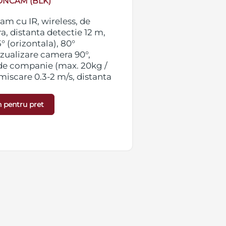
NCAM (BLK)
m cu IR, wireless, de
Detector PIR mo
a, distanta detectie 12 m,
interior, culoare
° (orizontala), 80°
unghi de detecti
vizualizare camera 90°,
(verticala), ung
de companie (max. 20kg /
imunitate la an
miscare 0.3-2 m/s, distanta
50cm), timp dete
0 m, IP50, alimentare cu 2
semnal radio ma
imensiuni 135 x 70 x 60 mm,
baterii CR123A, 
 pentru pret
ibil cu Hub2 si Hub2Plus.
greutate 167g. 
Detalii »