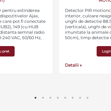
T)
MOTIO
r pentru extinderea
Detector PIR motionca
dispozitivelor Ajax,
interior, culoare neagr
 care pot fi conectate
unghi de detectie 88.5
 HUB2), 149 (cu HUB
(verticala), unghi de 
distanta semnal radio
imunitate la animale 
0-240 VAC, 50/60 Hz,
50cm), timp detectie 
 x 163 x 36 mm,
semnal radio max. 170
baterii CR123A, 3 V, d
u pret
Login
greutate 167g. Compat
Detalii »