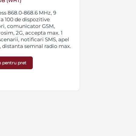
UB (WHT)
ess 868.0-868.6 MHz, 9
Centrala alarma
la 100 de dispozitive
partitii, accepta
tori, comunicator GSM,
conectate, 50 ut
osim, 2G, accepta max. 1
tehnologie GSM 
cenarii, notificari SMS, apel
extendere REX, m
, distanta semnal radio max.
apel si push, pr
dimensiuni 163 x 163 x 36
max. 2000 m, cul
limentare 230 VAC,
x 36 mm, greuta
 pentru pret
e cu 6 VDC si 12-24 VDC prin
posibilitate ali
PSU
utilizarea modu
Detalii »