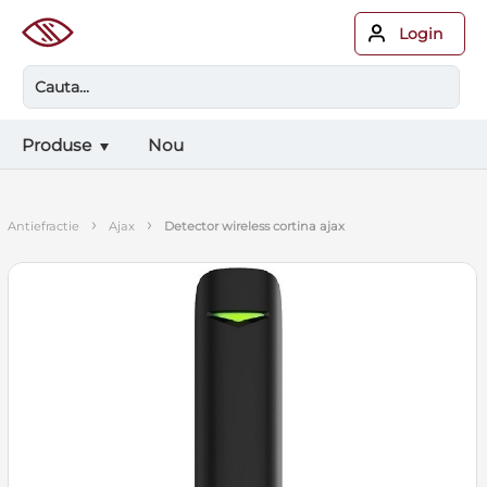
Login
Produse
Nou
›
›
antiefractie
ajax
detector wireless cortina ajax