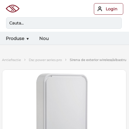
Login
Produse
Nou
›
›
antiefractie
dsc power series pro
sirena de exterior wireless/albastru