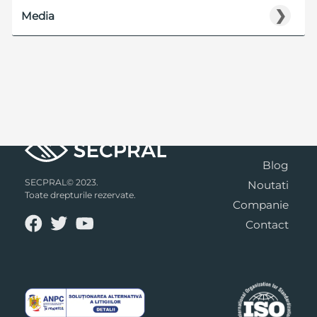
❯
Media
Blog
SECPRAL© 2023.
Noutati
Toate drepturile rezervate.
Companie
Contact