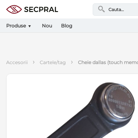
Produse
Nou
Blog
›
›
accesorii
cartele/tag
cheie dallas (touch mem