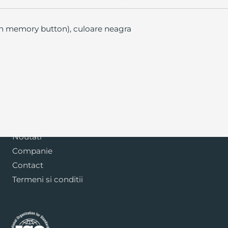
uch memory button), culoare neagra
Blog
Noutati
Companie
Contact
Termeni si conditii