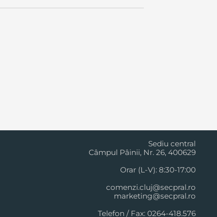
Cluj Napoca
Sediu central
Câmpul Pâinii, Nr. 26, 400629
Orar (L-V): 8:30-17:00
comenzi.cluj@secpral.ro
marketing@secpral.ro
Telefon / Fax: 0264-418.576