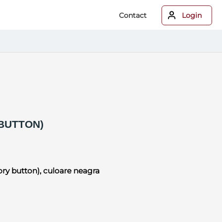
Contact
Login
BUTTON)
ory button), culoare neagra