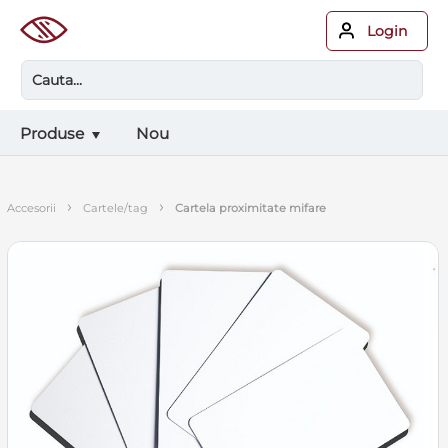
Login
Produse
Nou
›
›
accesorii
cartele/tag
cartela proximitate mifare