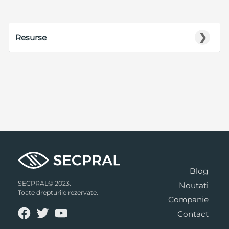
❯
Resurse
Blog
SECPRAL© 2023.
Noutati
Toate drepturile rezervate.
Companie
Contact