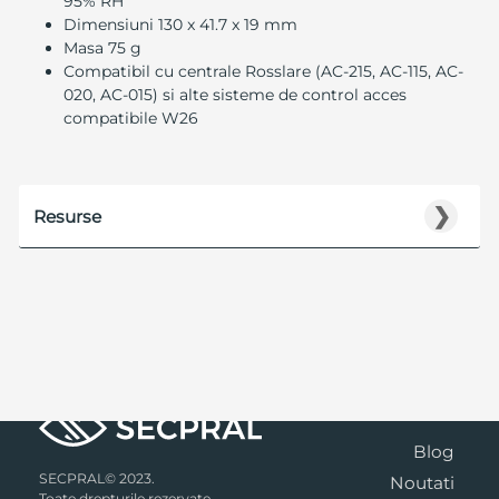
95% RH
Dimensiuni 130 x 41.7 x 19 mm
Masa 75 g
Compatibil cu centrale Rosslare (AC-215, AC-115, AC-
020, AC-015) si alte sisteme de control acces
compatibile W26
❯
Resurse
Blog
SECPRAL© 2023.
Noutati
Toate drepturile rezervate.