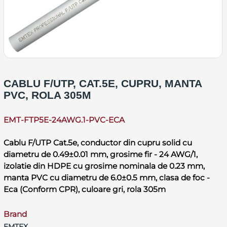
CABLU F/UTP, CAT.5E, CUPRU, MANTA
PVC, ROLA 305M
EMT-FTP5E-24AWG.1-PVC-ECA
Cablu F/UTP Cat.5e, conductor din cupru solid cu
diametru de 0.49±0.01 mm, grosime fir - 24 AWG/1,
izolatie din HDPE cu grosime nominala de 0.23 mm,
manta PVC cu diametru de 6.0±0.5 mm, clasa de foc -
Eca (Conform CPR), culoare gri, rola 305m
Brand
EMTEX