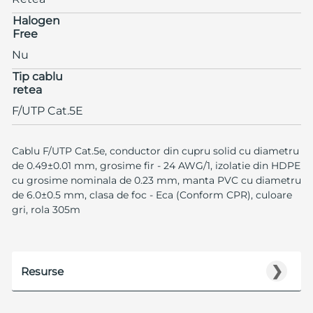
Halogen
Free
Nu
Tip cablu
retea
F/UTP Cat.5E
Cablu F/UTP Cat.5e, conductor din cupru solid cu diametru
de 0.49±0.01 mm, grosime fir - 24 AWG/1, izolatie din HDPE
cu grosime nominala de 0.23 mm, manta PVC cu diametru
de 6.0±0.5 mm, clasa de foc - Eca (Conform CPR), culoare
gri, rola 305m
❯
Resurse