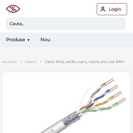
Login
Produse
Nou
›
›
accesorii
cabluri
cablu f/utp, cat.5e, cupru, manta pvc, rola 305m