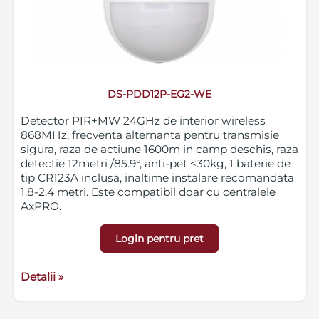
DS-PDD12P-EG2-WE
Detector PIR+MW 24GHz de interior wireless
868MHz, frecventa alternanta pentru transmisie
sigura, raza de actiune 1600m in camp deschis, raza
detectie 12metri /85.9°, anti-pet <30kg, 1 baterie de
tip CR123A inclusa, inaltime instalare recomandata
1.8-2.4 metri. Este compatibil doar cu centralele
AxPRO.
Login pentru pret
Detalii »