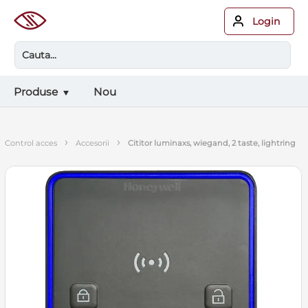
Login
Produse
Nou
›
›
control acces
accesorii
cititor luminaxs, wiegand, 2 taste, lightring