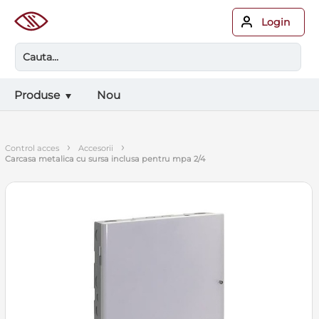
Login
Produse
Nou
›
›
control acces
accesorii
carcasa metalica cu sursa inclusa pentru mpa 2/4