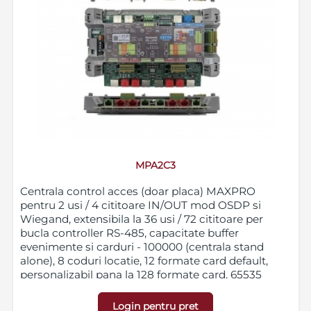
MPA2C3
Centrala control acces (doar placa) MAXPRO
pentru 2 usi / 4 cititoare IN/OUT mod OSDP si
Wiegand, extensibila la 36 usi / 72 cititoare per
bucla controller RS-485, capacitate buffer
evenimente si carduri - 100000 (centrala stand
alone), 8 coduri locatie, 12 formate card default,
personalizabil pana la 128 formate card, 65535
niveluri acces (centrala stand alone), posibilitate
export baza de date carduri, alarme si evenimente
Login pentru pret