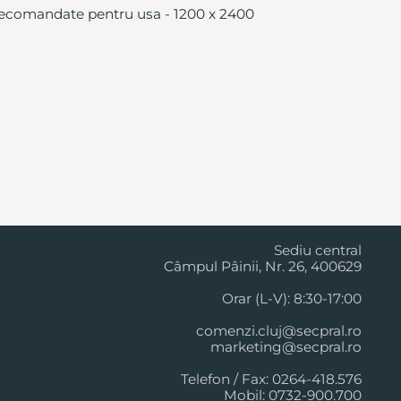
e recomandate pentru usa - 1200 x 2400
Cluj Napoca
Sediu central
Câmpul Pâinii, Nr. 26, 400629
Orar (L-V): 8:30-17:00
comenzi.cluj@secpral.ro
marketing@secpral.ro
Telefon / Fax: 0264-418.576
Mobil: 0732-900.700