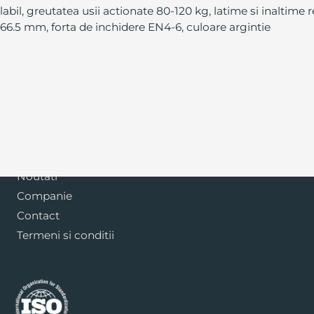
bil, greutatea usii actionate 80-120 kg, latime si inaltim
66.5 mm, forta de inchidere EN4-6, culoare argintie
Blog
Noutati
Companie
Contact
Termeni si conditii