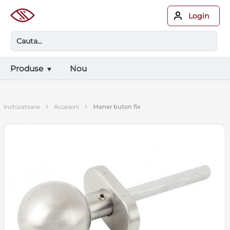
Login
Produse
Nou
›
›
inchizatoare
accesorii
maner buton fix