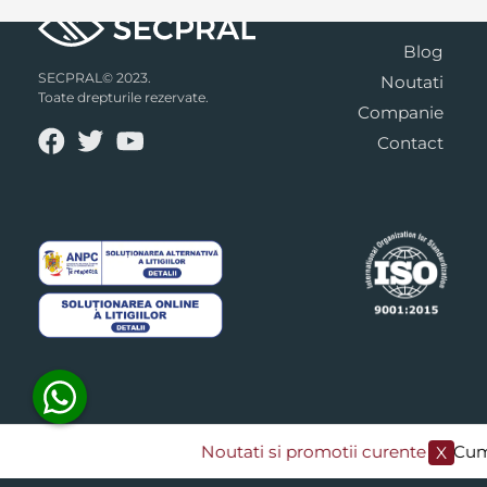
Blog
SECPRAL© 2023.
Noutati
Toate drepturile rezervate.
Companie
Contact
Noutati si promotii curente
​/// Cump
X