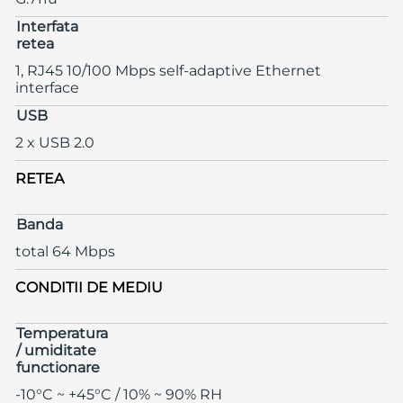
Interfata
retea
1, RJ45 10/100 Mbps self-adaptive Ethernet
interface
USB
2 x USB 2.0
RETEA
Banda
total 64 Mbps
CONDITII DE MEDIU
Temperatura
/ umiditate
functionare
-10°C ~ +45°C / 10% ~ 90% RH