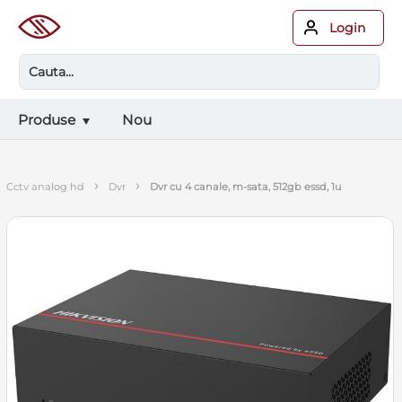
Login
Produse
Nou
›
›
cctv analog hd
dvr
dvr cu 4 canale, m-sata, 512gb essd, 1u