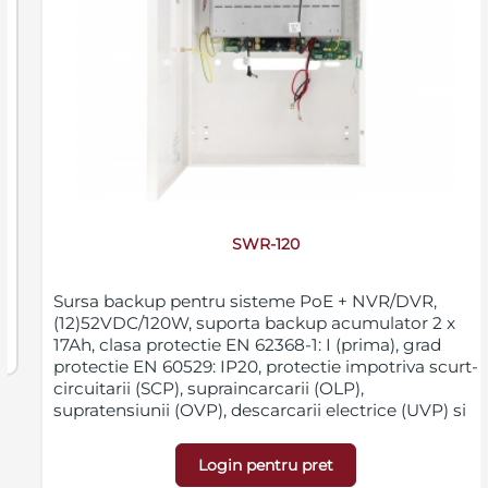
SWR-120
Sursa backup pentru sisteme PoE + NVR/DVR,
(12)52VDC/120W, suporta backup acumulator 2 x
17Ah, clasa protectie EN 62368-1: I (prima), grad
protectie EN 60529: IP20, protectie impotriva scurt-
circuitarii (SCP), supraincarcarii (OLP),
supratensiunii (OVP), descarcarii electrice (UVP) si
sabotajului (deschiderea nedorita a carcasei),
intrare Φ0,63-2,50 (AWG 22-10), iesire alimentare
Login pentru pret
PoE DC plug 2,1/5,5, iesire alimentare inregistrator