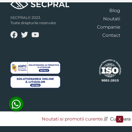
Blog
SECPRAL© 2023.
Noutati
Toate drepturile rezervate.
Companie
Contact
Noutati si promotii curente
​/// Cumpara de 
X