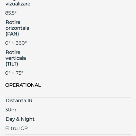
vizualizare
85.5°
Rotire
orizontala
(PAN)
0° ~ 360°
Rotire
verticala
(TILT)
0° ~ 75°
OPERATIONAL
Distanta IR
30m
Day & Night
Filtru ICR