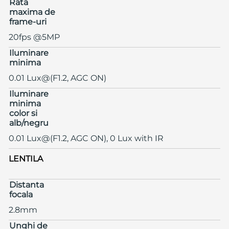
Rata
maxima de
frame-uri
20fps @5MP
Iluminare
minima
0.01 Lux@(F1.2, AGC ON)
Iluminare
minima
color si
alb/negru
0.01 Lux@(F1.2, AGC ON), 0 Lux with IR
LENTILA
Distanta
focala
2.8mm
Unghi de