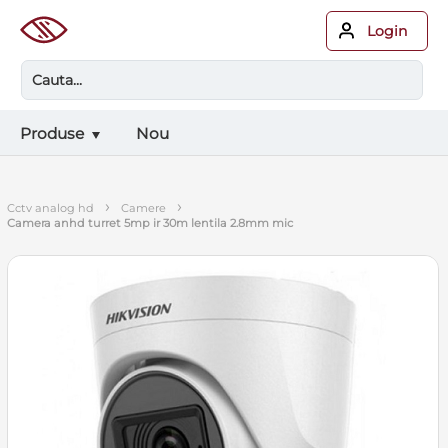
Login
Produse
Nou
›
›
cctv analog hd
camere
camera anhd turret 5mp ir 30m lentila 2.8mm mic