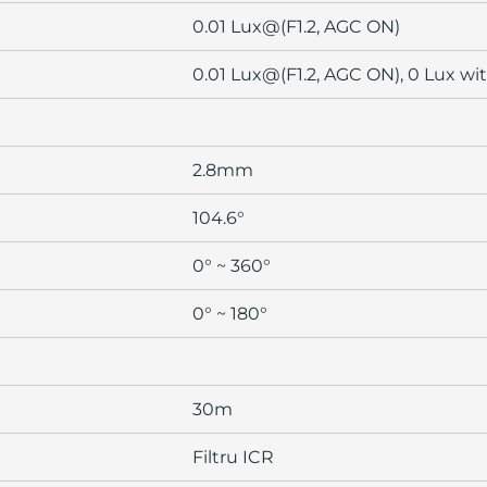
0.01 Lux@(F1.2, AGC ON)
0.01 Lux@(F1.2, AGC ON), 0 Lux wit
2.8mm
104.6°
0° ~ 360°
0° ~ 180°
30m
Filtru ICR