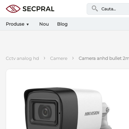
Produse
Nou
Blog
›
›
cctv analog hd
camere
camera anhd bullet 2