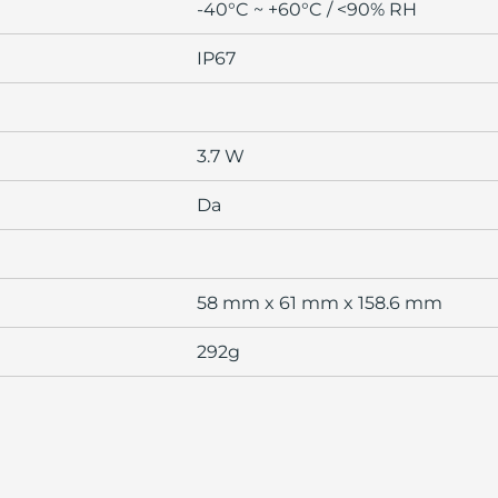
-40°C ~ +60°C / <90% RH
IP67
3.7 W
Da
58 mm x 61 mm x 158.6 mm
292g