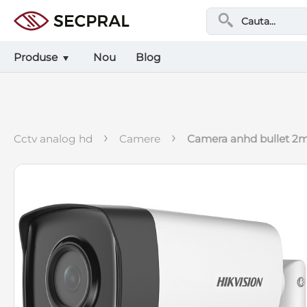
Produse
Nou
Blog
›
›
cctv analog hd
camere
camera anhd bullet 2