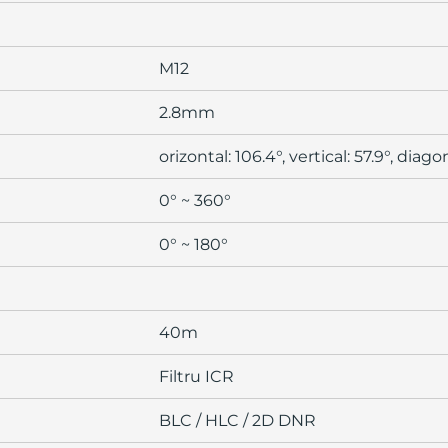
M12
2.8mm
orizontal: 106.4°, vertical: 57.9°, diago
0° ~ 360°
0° ~ 180°
40m
Filtru ICR
BLC / HLC / 2D DNR