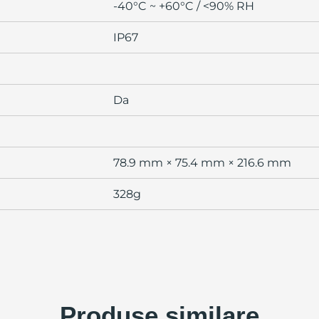
-40°C ~ +60°C / <90% RH
IP67
Da
78.9 mm × 75.4 mm × 216.6 mm
328g
Produse similare