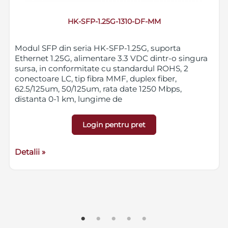
HK-SFP-1.25G-1310-DF-MM
Modul SFP din seria HK-SFP-1.25G, suporta
Ethernet 1.25G, alimentare 3.3 VDC dintr-o singura
sursa, in conformitate cu standardul ROHS, 2
conectoare LC, tip fibra MMF, duplex fiber,
62.5/125um, 50/125um, rata date 1250 Mbps,
distanta 0-1 km, lungime de
unda Tx1310nm/Rx1310nm, TX Power -9~-3dBm, RX
Sens (Max.) -20dBm, temperatura si umiditate
Login pentru pret
operare 0~70˚C, 30~80%
Detalii »