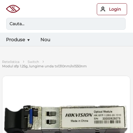
Login
Produse
Nou
›
›
retelistica
switch
modul sfp 1.25g, lungime unda tx1310nm/rx1550nm