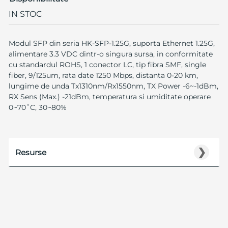
IN STOC
Modul SFP din seria HK-SFP-1.25G, suporta Ethernet 1.25G,
alimentare 3.3 VDC dintr-o singura sursa, in conformitate
cu standardul ROHS, 1 conector LC, tip fibra SMF, single
fiber, 9/125um, rata date 1250 Mbps, distanta 0-20 km,
lungime de unda Tx1310nm/Rx1550nm, TX Power -6~-1dBm,
RX Sens (Max.) -21dBm, temperatura si umiditate operare
0~70˚C, 30~80%
❯
Resurse