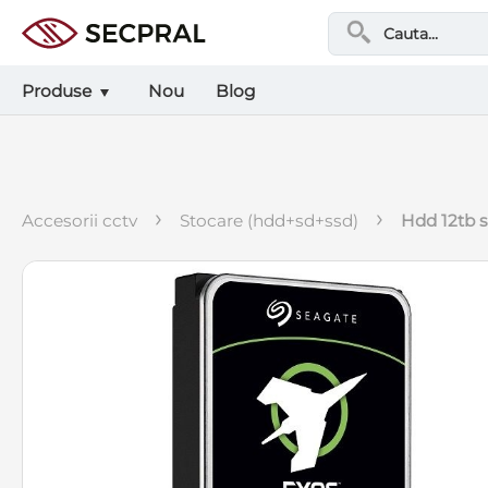
Produse
Nou
Blog
›
›
accesorii cctv
stocare (hdd+sd+ssd)
hdd 12tb 