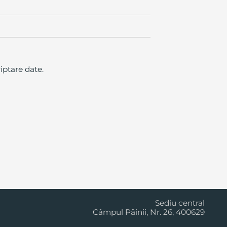
iptare date.
Cluj Napoca
Sediu central
Câmpul Pâinii, Nr. 26, 400629