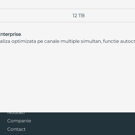
12 TB
nterprise
.
naliza optimizata pe canale multiple simultan, functie autocr
Blog
Noutati
Companie
Contact