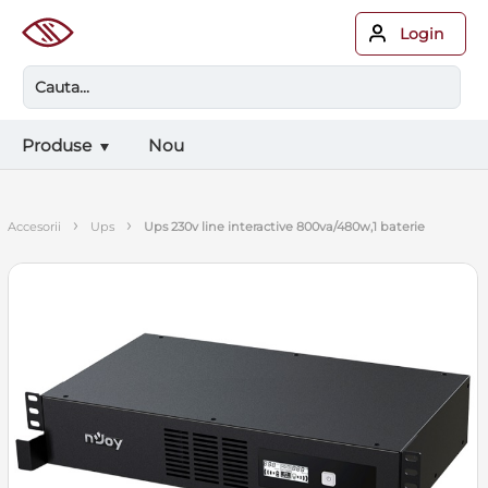
Login
Produse
Nou
›
›
accesorii
ups
ups 230v line interactive 800va/480w,1 baterie