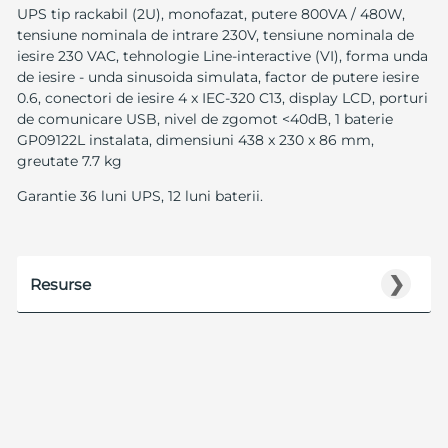
UPS tip rackabil (2U), monofazat, putere 800VA / 480W,
tensiune nominala de intrare 230V, tensiune nominala de
iesire 230 VAC, tehnologie Line-interactive (VI), forma unda
de iesire - unda sinusoida simulata, factor de putere iesire
0.6, conectori de iesire 4 x IEC-320 C13, display LCD, porturi
de comunicare USB, nivel de zgomot <40dB, 1 baterie
GP09122L instalata, dimensiuni 438 x 230 x 86 mm,
greutate 7.7 kg
Garantie 36 luni UPS, 12 luni baterii.
❯
Resurse