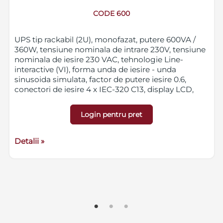
CODE 600
UPS tip rackabil (2U), monofazat, putere 600VA /
360W, tensiune nominala de intrare 230V, tensiune
nominala de iesire 230 VAC, tehnologie Line-
interactive (VI), forma unda de iesire - unda
sinusoida simulata, factor de putere iesire 0.6,
conectori de iesire 4 x IEC-320 C13, display LCD,
porturi de comunicare USB, nivel de zgomot
<40dB, 1 baterie GP07122L instalata, dimensiuni
Login pentru pret
438 x 230 x 86 mm, greutate 6.5 kg.
Garantie 36 luni
UPS, 12 luni baterii.
Detalii »