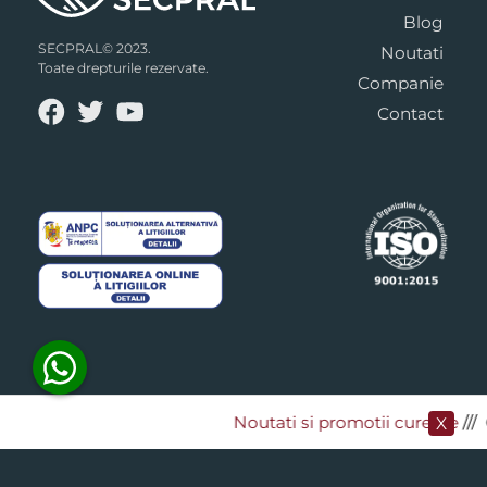
Blog
SECPRAL© 2023.
Noutati
Toate drepturile rezervate.
Companie
Contact
Noutati si promotii curente
​///
X