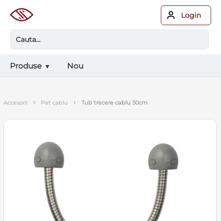
Login
Produse
Nou
›
›
accesorii
pat cablu
tub trecere cablu 30cm