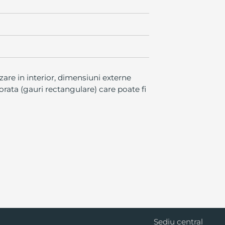
izare in interior, dimensiuni externe
ata (gauri rectangulare) care poate fi
Cluj Napoca
Sediu central