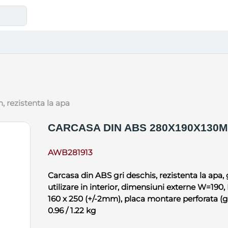
 rezistenta la apa
CARCASA DIN ABS 280X190X130M
AWB281913
Carcasa din ABS gri deschis, rezistenta la apa, 
utilizare in interior, dimensiuni externe W=19
160 x 250 (+/-2mm), placa montare perforata (ga
0.96 / 1.22 kg