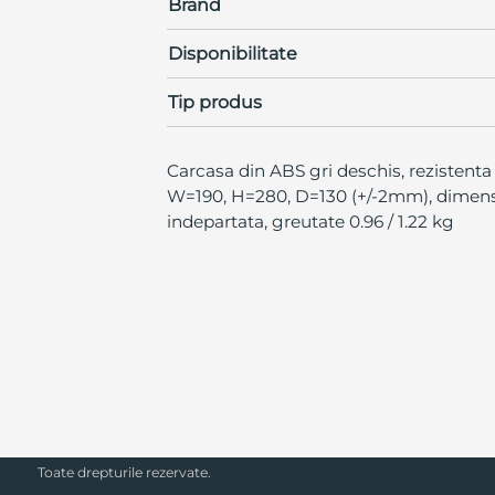
Brand
Disponibilitate
Tip produs
Carcasa din ABS gri deschis, rezistenta l
W=190, H=280, D=130 (+/-2mm), dimensiu
indepartata, greutate 0.96 / 1.22 kg
SECPRAL© 2023.
Toate drepturile rezervate.