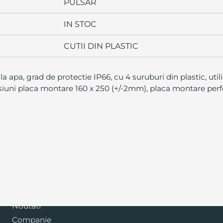
PULSAR
IN STOC
CUTII DIN PLASTIC
a apa, grad de protectie IP66, cu 4 suruburi din plastic, util
ni placa montare 160 x 250 (+/-2mm), placa montare perfor
Blog
Noutati
Companie