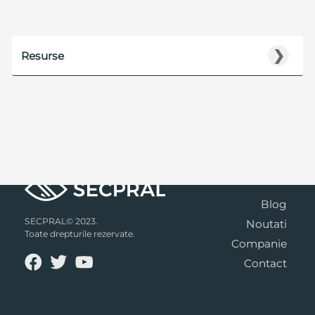
❯
Resurse
Blog
SECPRAL© 2023.
Noutati
Toate drepturile rezervate.
Companie
Contact