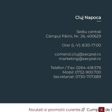
Cluj Napoca
Sediu central
Câmpul Pâinii, Nr. 26, 400629
Orar (L-V): 8:30-17:00
comenzi.cluj@secpral.ro
marketing@secpral.ro
Telefon / Fax: 0264-418.576
Mobil: 0732-900.700
Secretariat: 0730-707.689
Noutati si promotii curente
​/// Cumpara de la S
X