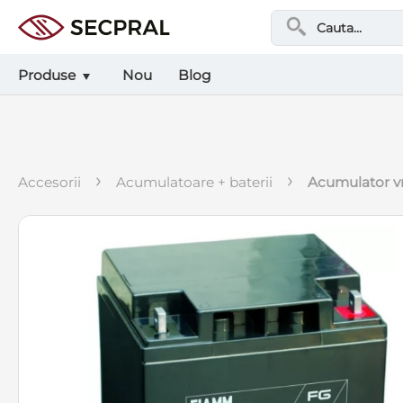
Produse
Nou
Blog
›
›
accesorii
acumulatoare + baterii
acumulator vr