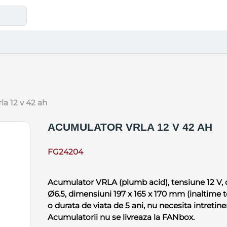
la 12 v 42 ah
ACUMULATOR VRLA 12 V 42 AH
FG24204
Acumulator VRLA (plumb acid), tensiune 12 V, 
Ø6.5, dimensiuni 197 x 165 x 170 mm (inaltime 
o durata de viata de 5 ani, nu necesita intretine
Acumulatorii nu se livreaza la FANbox.