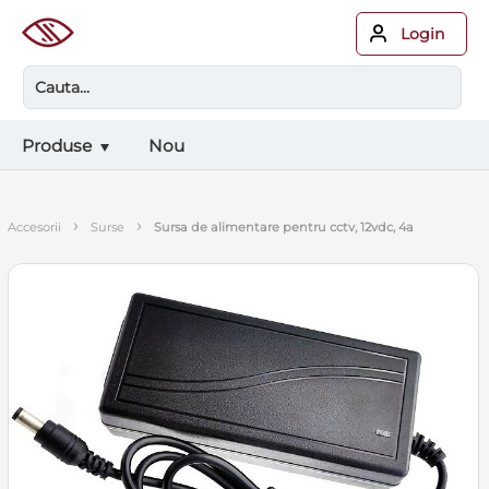
Login
Produse
Nou
›
›
accesorii
surse
sursa de alimentare pentru cctv, 12vdc, 4a