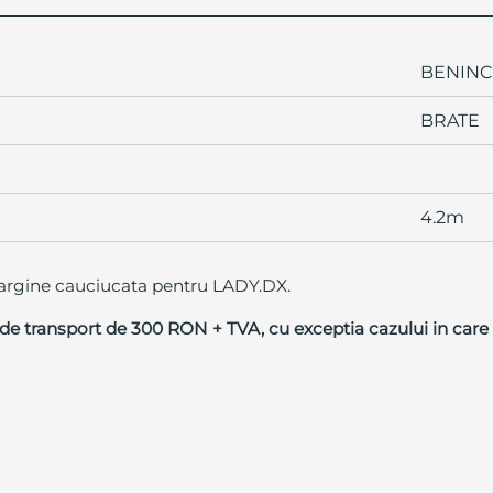
BENINC
BRATE
4.2m
margine cauciucata pentru LADY.DX.
e transport de 300 RON + TVA, cu exceptia cazului in care a