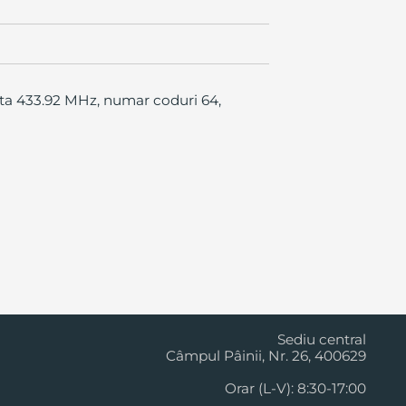
nta 433.92 MHz, numar coduri 64,
Cluj Napoca
Sediu central
Câmpul Pâinii, Nr. 26, 400629
Orar (L-V): 8:30-17:00