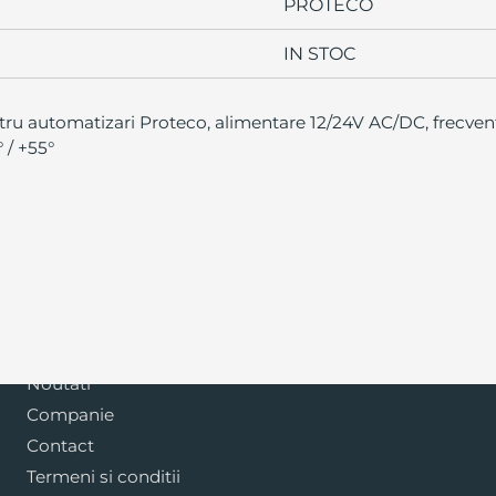
PROTECO
IN STOC
ntru automatizari Proteco, alimentare 12/24V AC/DC, frecve
 / +55°
Blog
Noutati
Companie
Contact
Termeni si conditii