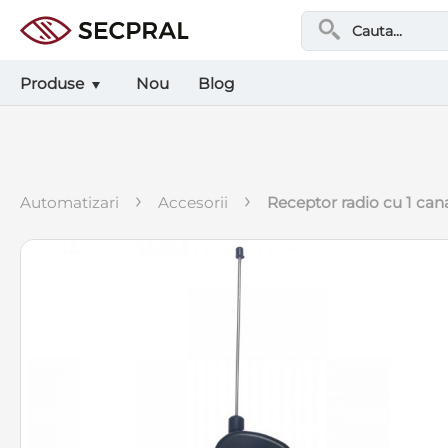
Produse
Nou
Blog
›
›
automatizari
accesorii
receptor radio cu 1 can