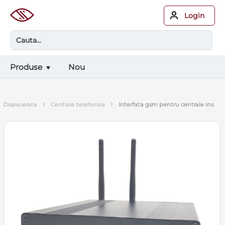
Login
Produse
Nou
›
›
dispecerate
centrale telefonice
interfata gsm pentru centrale ins