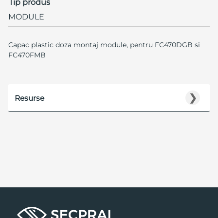
Tip produs
MODULE
Capac plastic doza montaj module, pentru FC470DGB si
FC470FMB
❯
Resurse