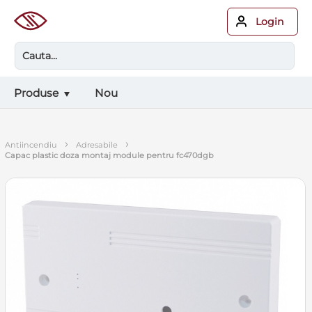
Login
Produse
Nou
›
›
antiincendiu
adresabile
capac plastic doza montaj module pentru fc470dgb