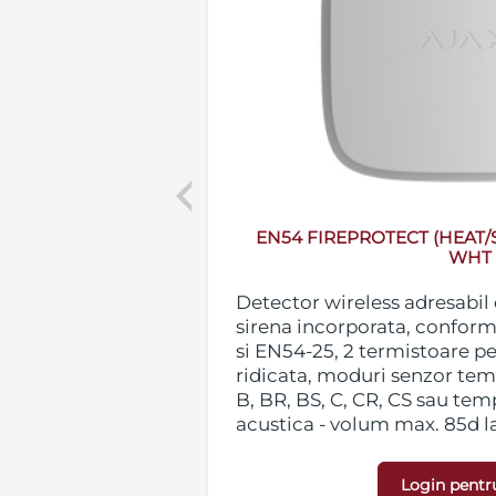
Previous
) JEWELLER WHT
EN54 FIREPROTECT (HEAT
WHT
m si
Detector wireless adresabil
, EN54-7 si
sirena incorporata, confor
ratete ridicata,
si EN54-25, 2 termistoare p
R, A1S, B, BR,
ridicata, moduri senzor tempe
, senzor optic
B, BR, BS, C, CR, CS sau tem
ata pe marimea
acustica - volum max. 85d la
alarme false
comunicatoare wireless in
pori de apa),
pana la 1700m in camp desch
Login pentr