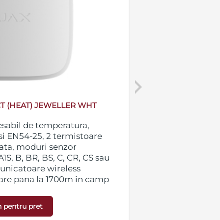
Next
T (HEAT) JEWELLER WHT
EN54 FIREP
esabil de temperatura,
Detector wirele
i EN54-25, 2 termistoare
EN54-7 si EN54-
cata, moduri senzor
(detectie fum b
A1S, B, BR, BS, C, CR, CS sau
aer), protectie l
unicatoare wireless
reactioneaza la
are pana la 1700m in camp
patentata care p
 2 baterii CR123A pre-
murdarie si ins
, IP21C, rata inflamabilitate
incorporate, co
 pentru pret
124 x 124 x 54.2 mm,
deschis, aliment