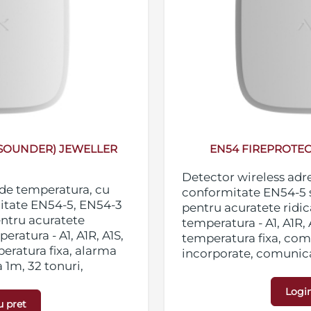
/SOUNDER) JEWELLER
EN54 FIREPROTEC
Detector wireless adr
 de temperatura, cu
conformitate EN54-5 s
mitate EN54-5, EN54-3
pentru acuratete ridi
entru acuratete
temperatura - A1, A1R, 
ratura - A1, A1R, A1S,
temperatura fixa, com
peratura fixa, alarma
incorporate, comunic
 1m, 32 tonuri,
deschis, alimentare cu
corporate, comunicare
instalate, culoare alba
Login
is, alimentare cu 2
UL 94 V-0, dimensiuni 
u pret