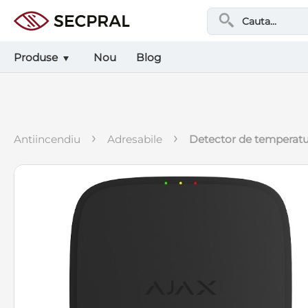
Produse
Nou
Blog
›
›
antiincendiu
adresabile
detector de temperatu