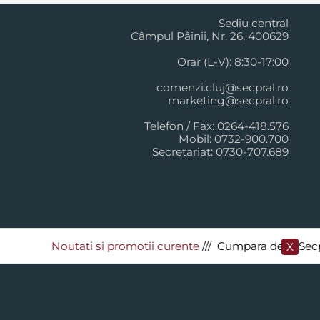
Sediu central
Câmpul Pâinii, Nr. 26, 400629
Orar (L-V): 8:30-17:00
comenzi.cluj@secpral.ro
marketing@secpral.ro
Telefon / Fax: 0264-418.576
Mobil: 0732-900.700
Secretariat: 0730-707.689
Noutati si promotii curente
​/// Cumpara de la Secpral s
X