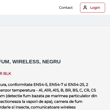
Contact
Login
FUM, WIRELESS, NEGRU
R BLK
tura, conformitate EN54-5, EN54-7 si EN54-25, 2
nzor temperatura - A1, A1R, A1S, B, BR, BS, C, CR, CS
rum (detectie fum bazata pe marimea particulelor din
 reactioneaza la vapori de apa), camera de fum
rdarie si insecte, comunicatoare wireless