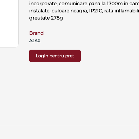
incorporate, comunicare pana la 1700m in camp
instalate, culoare neagra, IP21C, rata inflamabi
greutate 278g
Brand
AJAX
Login pentru pret