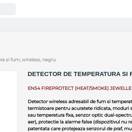
ra si fum, wireless, negru
DETECTOR DE TEMPERATURA SI 
EN54 FIREPROTECT (HEAT/SMOKE) JEWELLE
Detector wireless adresabil de fum si tempera
termistoare pentru acuratete ridicata, moduri se
sau temperatura fixa, senzor optic dual-spect
aer), protectie la alarme false (dispozitivul nu
patentata care protejeaza senzorul de praf, mu