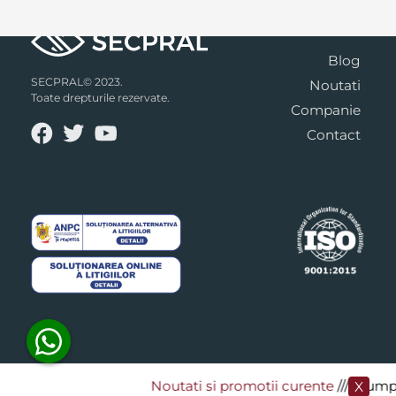
Blog
SECPRAL© 2023.
Noutati
Toate drepturile rezervate.
Companie
Contact
Noutati si promotii curente
​/// Cumpar
X