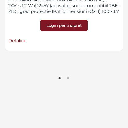
24V, ≤ 1.2 W @24W (activata), soclu compatibil JBE-
2165, grad protectie IP31, dimensiuni (ØxH) 100 x 67
mm, greutate 0.1 kg cu soclu inclus.
Produs
dedicat exclusiv instalatorilor.
Login pentru pret
Detalii »