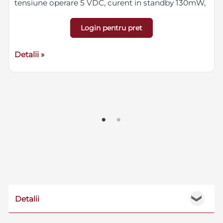
tensiune operare 5 VDC, curent in standby 130mW,
curent maxim 380mW, dimensiuni (WxHxD) 100 x
195 x 36.5 mm.
Produs dedicat exclusiv
Login pentru pret
instalatorilor.
Detalii »
Detalii
❯