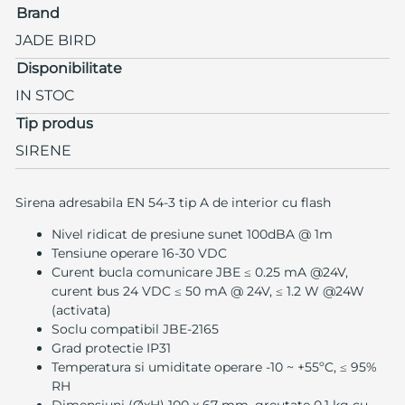
Brand
JADE BIRD
Disponibilitate
IN STOC
Tip produs
SIRENE
Sirena adresabila EN 54-3 tip A de interior cu flash
Nivel ridicat de presiune sunet 100dBA @ 1m
Tensiune operare 16-30 VDC
Curent bucla comunicare JBE ≤ 0.25 mA @24V,
curent bus 24 VDC ≤ 50 mA @ 24V, ≤ 1.2 W @24W
(activata)
Soclu compatibil JBE-2165
Grad protectie IP31
Temperatura si umiditate operare -10 ~ +55ºC, ≤ 95%
RH
Dimensiuni (ØxH) 100 x 67 mm, greutate 0.1 kg cu