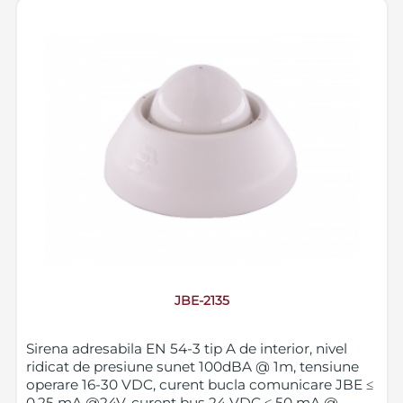
JBE-2135
Sirena adresabila EN 54-3 tip A de interior, nivel
ridicat de presiune sunet 100dBA @ 1m, tensiune
operare 16-30 VDC, curent bucla comunicare JBE ≤
0.25 mA @24V, curent bus 24 VDC ≤ 50 mA @