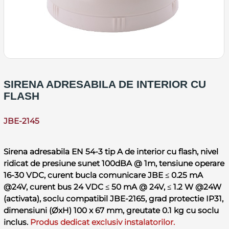
SIRENA ADRESABILA DE INTERIOR CU
FLASH
JBE-2145
Sirena adresabila EN 54-3 tip A de interior cu flash, nivel
ridicat de presiune sunet 100dBA @ 1m, tensiune operare
16-30 VDC, curent bucla comunicare JBE ≤ 0.25 mA
@24V, curent bus 24 VDC ≤ 50 mA @ 24V, ≤ 1.2 W @24W
(activata), soclu compatibil JBE-2165, grad protectie IP31,
dimensiuni (ØxH) 100 x 67 mm, greutate 0.1 kg cu soclu
inclus.
Produs dedicat exclusiv instalatorilor.