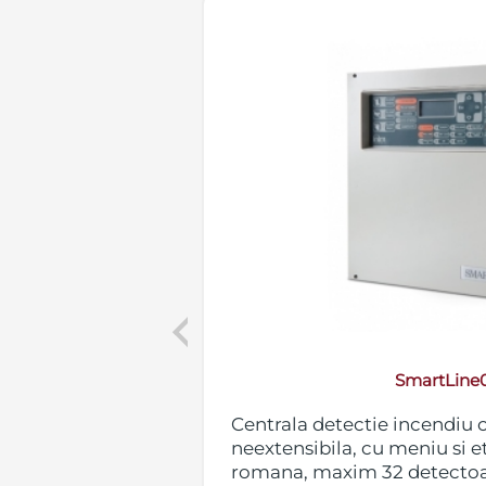
Previous
SmartLine
tionala 4 zone,
Centrala detectie incendiu 
 eticheta in
neextensibila, cu meniu si e
re pe o zona,
romana, maxim 32 detectoar