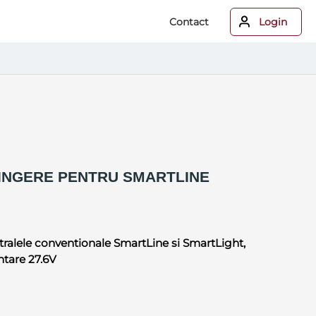
Contact
Login
INGERE PENTRU SMARTLINE
ralele conventionale SmartLine si SmartLight,
ntare 27.6V