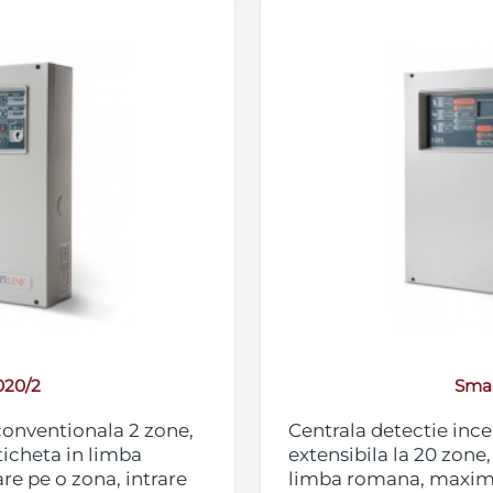
020/2
Smar
conventionala 2 zone,
Centrala detectie inc
ticheta in limba
extensibila la 20 zone,
e pe o zona, intrare
limba romana, maxim 