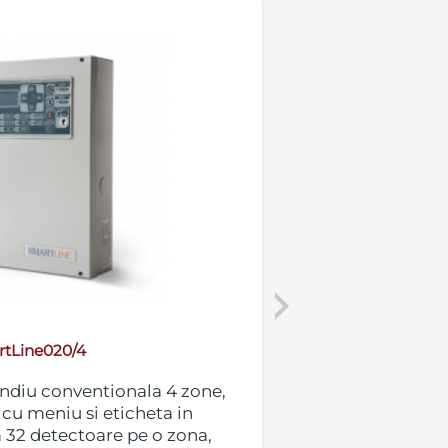
Next
tLine020/4
endiu conventionala 4 zone,
Centrala detecti
 cu meniu si eticheta in
extensibila la 36
32 detectoare pe o zona,
limba romana, m