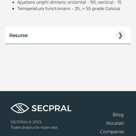
Ajustare unghi aliniere: orizontal - 90, vertical - 15
Temperatura functionare: - 25...+ 55 grade Celsius
❯
Resurse
Blog
SECPRAL© 2023.
Noutati
Toate drepturile rezervate.
Companie