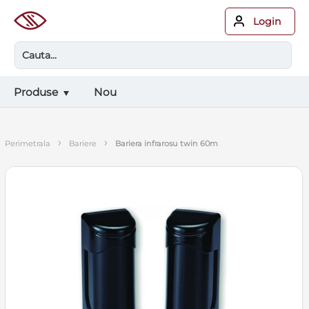
Login
Produse
Nou
›
›
perimetrala
bariere
bariera infrarosu twin 60m