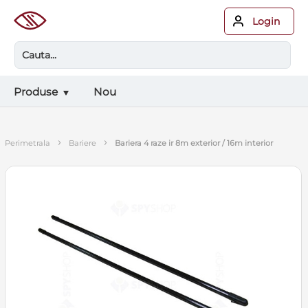
Login
Produse
Nou
›
›
perimetrala
bariere
bariera 4 raze ir 8m exterior / 16m interior