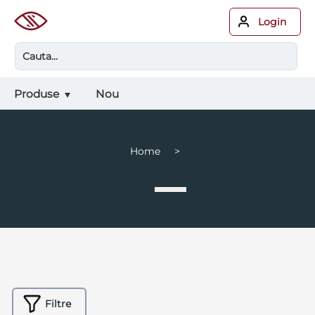
Login
Produse
Nou
Home >
Filtre