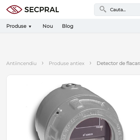
Produse
Nou
Blog
›
›
antiincendiu
produse antiex
detector de flacara