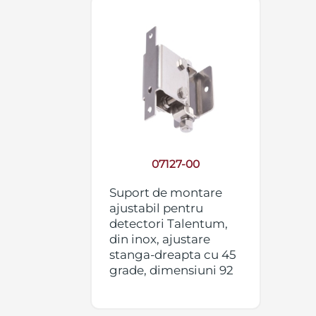
07127-00
Suport de montare
ajustabil pentru
detectori Talentum,
din inox, ajustare
stanga-dreapta cu 45
grade, dimensiuni 92
x 82 x 120 mm,
greutate 0.7 kg