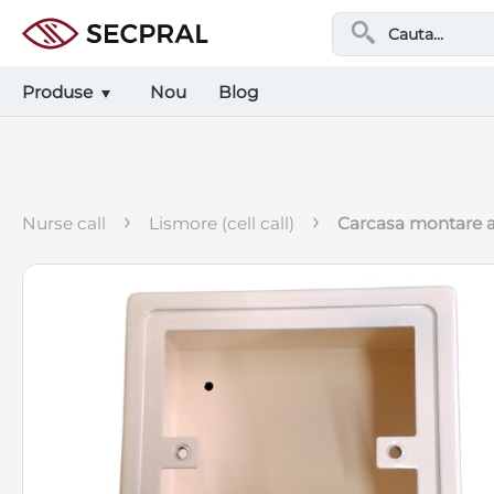
Produse
Nou
Blog
›
›
nurse call
lismore (cell call)
carcasa montare a