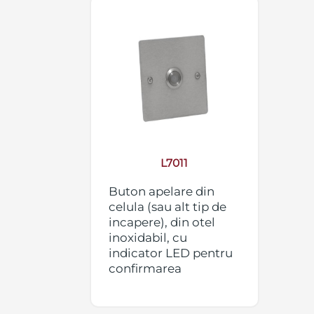
L7011
Buton apelare din
celula (sau alt tip de
incapere), din otel
inoxidabil, cu
indicator LED pentru
confirmarea
efectuarii apelului,
iluminare de fundal