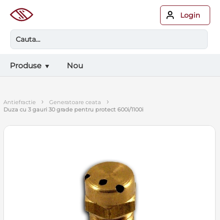
Login
Produse
Nou
›
›
antiefractie
generatoare ceata
duza cu 3 gauri 30 grade pentru protect 600i/1100i