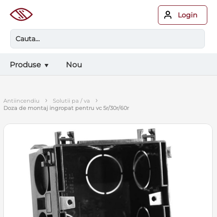
Login
Produse
Nou
›
›
antiincendiu
solutii pa / va
doza de montaj ingropat pentru vc 5r/30r/60r