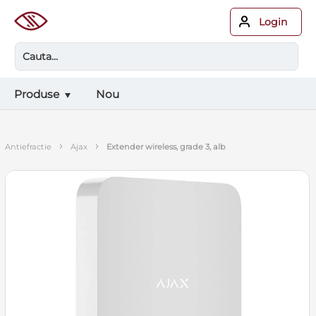
Login
Produse
Nou
›
›
antiefractie
ajax
extender wireless, grade 3, alb