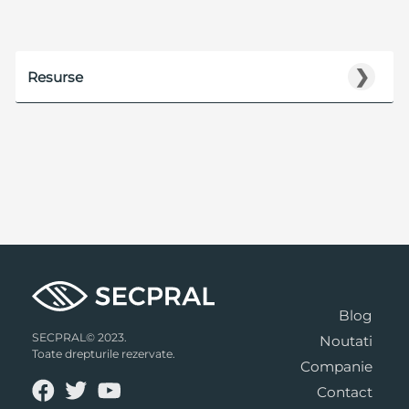
❯
Resurse
Blog
SECPRAL© 2023.
Noutati
Toate drepturile rezervate.
Companie
Contact