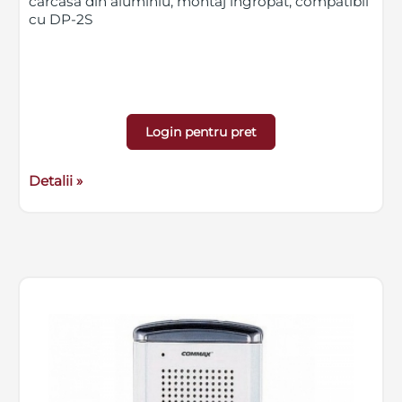
carcasa din aluminiu, montaj ingropat, compatibil
cu DP-2S
Login pentru pret
Detalii »