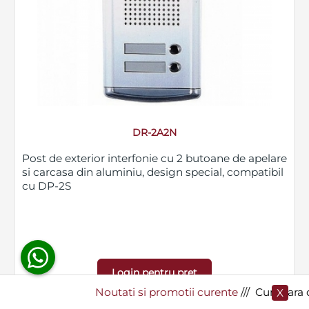
Blog
SECPRAL© 2023.
Noutati
Toate drepturile rezervate.
Companie
Contact
DR-2A2N
Post de exterior interfonie cu 2 butoane de apelare
si carcasa din aluminiu, design special, compatibil
cu DP-2S
Login pentru pret
Noutati si promotii curente
​/// Cumpara de la Se
X